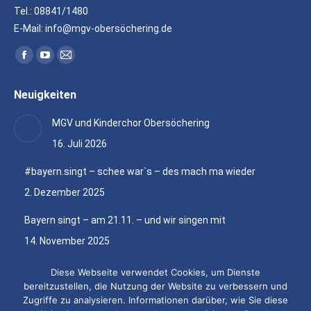
Tel.: 08841/1480
E-Mail: info@mgv-obersöchering.de
Finden Sie uns auf:
Facebook
YouTube
E-
page
page
Mail
Neuigkeiten
opens
opens
page
in
in
opens
MGV und Kinderchor Obersöchering
new
new
in
16. Juli 2026
window
window
new
window
#bayern.singt – schee war`s – des mach ma wieder
2. Dezember 2025
Bayern singt – am 21.11. – und wir singen mit
14. November 2025
Chorausflug vom 1. bis 7. Juli 2025 nach Tallinn
Diese Webseite verwendet Cookies, um Dienste
bereitzustellen, die Nutzung der Website zu verbessern und
22. Juli 2025
Zugriffe zu analysieren. Informationen darüber, wie Sie diese