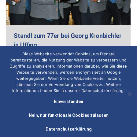
Standl zum 77er bei Georg Kronbichler
in Uffing
Diese Webseite verwendet Cookies, um Dienste
MGV Obersöchering
,
Veranstaltung
Von
Rainer Nebl
bereitzustellen, die Nutzung der Website zu verbessern und
31. August 2024
Zugriffe zu analysieren. Informationen darüber, wie Sie diese
Webseite verwenden, werden anonymisiert an Google
Danke an Georg für den gelungenen Nachmittag und
weitergegeben. Wenn Sie die Webseite weiter nutzen,
seiner großen Geburtstagsfeier. Gern hom ma gsunga
stimmen Sie der Verwendung von Cookies zu. Weitere
bei Dir. Ois Guade nomoi von uns alle vom MGV
Informationen finden Sie in unserer Datenschutzerklärung.
Obersöchering.
Einverstanden
Nein, nur funktionale Cookies zulassen
Datenschutzerklärung