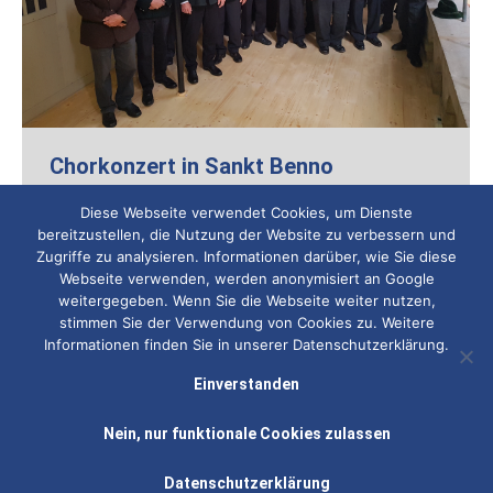
Chorkonzert in Sankt Benno
Konzert
,
MGV Obersöchering
,
Reise
Von
Rainer Nebl
Diese Webseite verwendet Cookies, um Dienste
10. Mai 2016
bereitzustellen, die Nutzung der Website zu verbessern und
Zugriffe zu analysieren. Informationen darüber, wie Sie diese
Am Sonntag den 28.4.2019 fuhr der
Webseite verwenden, werden anonymisiert an Google
Männergesangverein Obersöchering zur Gestaltung
weitergegeben. Wenn Sie die Webseite weiter nutzen,
stimmen Sie der Verwendung von Cookies zu. Weitere
einer Sonntagsmesse nach München.
Informationen finden Sie in unserer Datenschutzerklärung.
Einverstanden
Nein, nur funktionale Cookies zulassen
©2025 Männergesangverein Obersöchering e.V.
Datenschutzerklärung