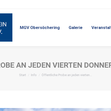
MGV Obersöchering
Galerie
Veransta
MGV Obersöchering
Galerie
Veranstal
ROBE AN JEDEN VIERTEN DONNE
Sie befinden sich hier:
Start
Info
Öffentliche Probe an jeden vierten…