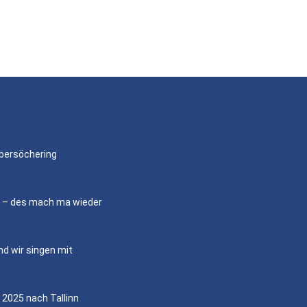
bersöchering
s – des mach ma wieder
nd wir singen mit
i 2025 nach Tallinn