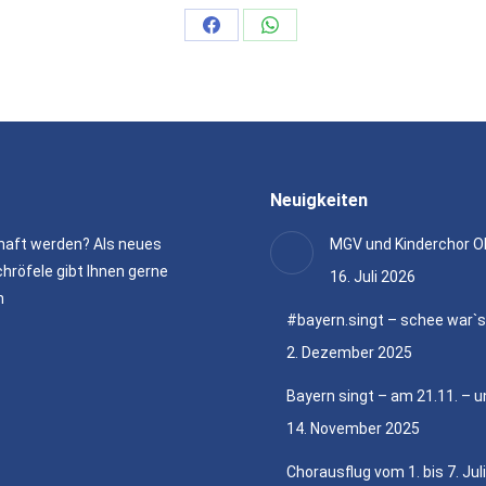
Share
Share
on
on
Facebook
WhatsApp
Neuigkeiten
haft werden? Als neues
MGV und Kinderchor O
hröfele gibt Ihnen gerne
16. Juli 2026
n
#bayern.singt – schee war`
2. Dezember 2025
Bayern singt – am 21.11. – u
14. November 2025
Chorausflug vom 1. bis 7. Jul