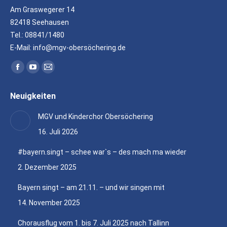
Am Graswegerer 14
82418 Seehausen
Tel.: 08841/1480
E-Mail: info@mgv-obersöchering.de
Finden Sie uns auf:
Facebook
YouTube
E-
page
page
Mail
Neuigkeiten
opens
opens
page
in
in
opens
MGV und Kinderchor Obersöchering
new
new
in
16. Juli 2026
window
window
new
window
#bayern.singt – schee war`s – des mach ma wieder
2. Dezember 2025
Bayern singt – am 21.11. – und wir singen mit
14. November 2025
Chorausflug vom 1. bis 7. Juli 2025 nach Tallinn