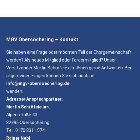
on
on
Facebook
WhatsApp
MGV Obersöchering – Kontakt
Sie haben eine Frage oder möchten Teil der Chorgemeinschaft
werden? Als neues Mitglied oder Fördermitglied? Unser
Vorsitzender Martin Schröfele gibt Ihnen gerne Antworten. Bei
allgemeinen Fragen können Sie sich auch an
info@mgv-obersoechering.de
wenden.
Adresse/ Ansprechpartner:
Martin Schröfele jun.
Alpenstraße 40
82395 Obersöchering
Tel.: 0170 8311 574
Rainer Nebl