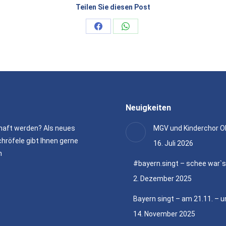
Teilen Sie diesen Post
Share
Share
on
on
Facebook
WhatsApp
Neuigkeiten
haft werden? Als neues
MGV und Kinderchor O
hröfele gibt Ihnen gerne
16. Juli 2026
n
#bayern.singt – schee war`
2. Dezember 2025
Bayern singt – am 21.11. – u
14. November 2025